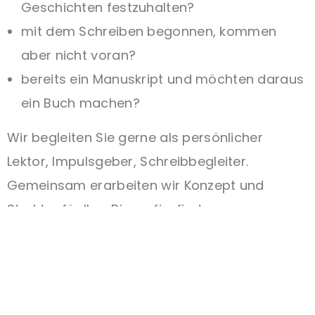
Geschichten festzuhalten?
mit dem Schreiben begonnen, kommen
aber nicht voran?
bereits ein Manuskript und möchten daraus
ein Buch machen?
Wir begleiten Sie gerne als persönlicher
Lektor, Impulsgeber, Schreibbegleiter.
Gemeinsam erarbeiten wir Konzept und
Struktur für Ihre Biografie, finden
erzählenswerte Themen und Erlebnisse und
bringen mit kreativen Methoden Ihre
Erinnerungen ans Licht.
Und sichern so Ihre Lebensgeschichte – Seite